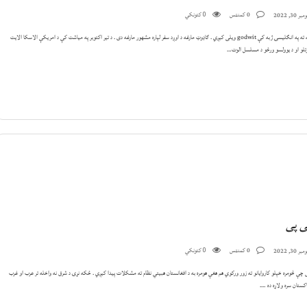
0 کمنټس
کتونکي
بر 30, 2022
0
دې مارغه ته په انګلیسۍ ژبه کې godwit ویلی کیږي . ګاډوټ مارغه د اوږد سفر لپاره مشهور مارغه دی . د تیر اکتوبر په میاشت کې د امریکې الاسکا الایت
تلو او د یوولسو ورځو د مسلسل الوت…
ی پی
0 کمنټس
کتونکي
بر 30, 2022
0
 چې څومره خپلو کاروایانو ته زور ورکوي هم هغې هومره به د افغانستان هبیتي نظام ته مشکلات پیدا کیږي . ځکه نړۍ د شرق نه واخله تر عرب او غرب
کستان سره ولاړه ده ….