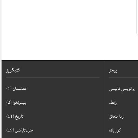
پيجز
کټيګريز
پرائویسي فالیسی
افغانستان
(1)
رابطہ
پښتونخوا
(2)
زما متعلق
تاريخ
(11)
کور پاڼه
جنرل ټاپکس
(19)