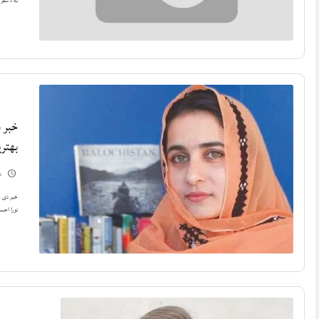
ته د سفر 
خبر 
بهتری
دسم
خبر دی چ
نورا احس