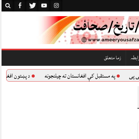
ابطہ
زما متعلق
په مستقبل کې افغانستان ته چیلنجونه
د پښتون افغان صرف یوه