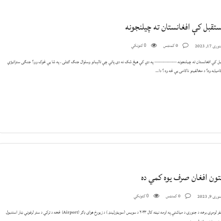
ستقبل کې افغانستان ته چیلنجونه
0 کمنټس
کتونکي
ری 17, 2023
0
ل کې افغانستان ته چیلنجونه ————— په دې کې هیڅ شک نه دی پاتې چې تالېبانو وسلوال جنګ ګټلی ، په شا یې څوک وو؟ جنګی ستراتیژي
میابه وه؟ د مخالفینو ناکامی یې څه وه ؟ دا…
تون افغان صرف یوه کمي ده
0 کمنټس
کتونکي
ری 9, 2023
0
د ترکي سفر لومړۍ برخه د جنورۍ د میاشتې په اومه نیټه کال ۲۰۲۳ د سویس (سویټزرلینډ ) د زیورخ هوای ډګر (Airport) څخه د ترکي د ستر لرغوني ښار استنبول