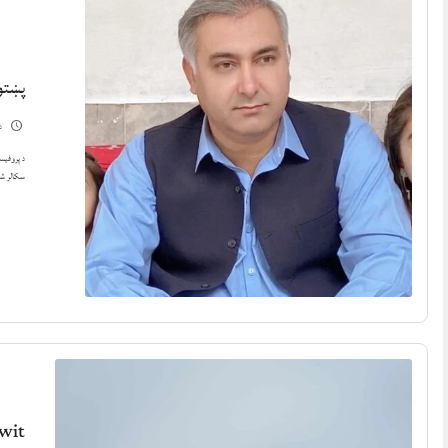
پښتو
دسم
د پروفیسر
سکالر ش
wit