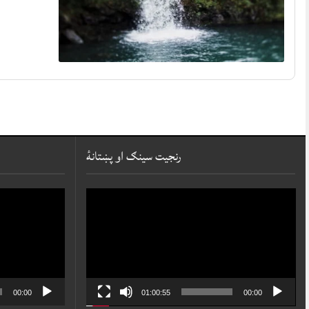
رنجیت سينګ او پښتانۀ
Video
Player
00:00
01:00:55
00:00