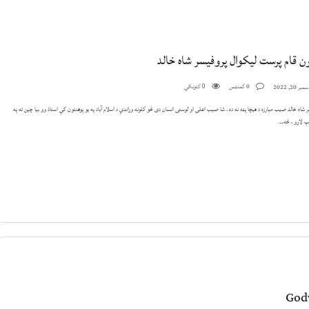
ن قام پرست لیکوال پروفیسر شاه خالد
0 کمنټس
کتونکي
بر 20, 2022
0
 شاه خالد صیب مبارزه د هیچا پټه نه ده ، شا صیب اعلی او لوستی انسان دی څو کلونه وړاندې د اسلام آباد په یو پوهنتون کې استاذ وو بیا چین ته په
پ لاړو ، څه…
God