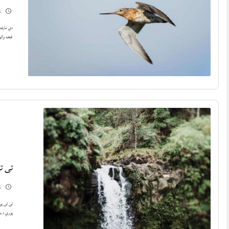
نوم
څخه والو
تی ت
نوم
تی تی پی
پورې د با