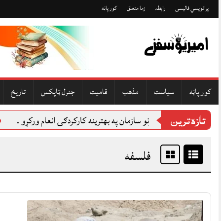
Skip
to
پرائویسي فالیسی
رابطہ
زما متعلق
کور پاڼه
content
کور پاڼه
سياست
مذهب
قاميت
جنرل ټاپکس
تاريخ
ن د بشری حقونو سازمان په بهترینه کارکردګۍ انعام ورکړو .
پښتون
تازه ترين
فلسفه