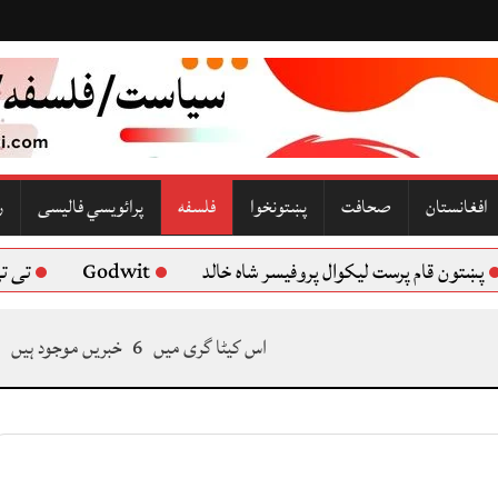
افغانستان
صحافت
پښتونخوا
فلسفه
پرائویسي فالیسی
ر
 قام پرست لیکوال پروفیسر شاه خالد
Godwit
تی تی پی
اس کیٹا گری میں
6
خبریں موجود ہیں