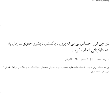
په موخه پورته شوم ، د…
دی چې نورا احساس بی بی ته پرون د باکستان د بشری حقونو سازمان په
نه کارکردګۍ انعام ورکړو .
0 کمنټس
کتونکي
بر 20, 2022
0
ې نورا احساس بی بی ته پرون د باکستان د بشری حقونو سازمان په بهترینه کارکردګۍ انعام ورکړو . نورا احساس ته دې مبارک وي خو انعام د څه شي ؟
اس په کومه نامه د بشري…