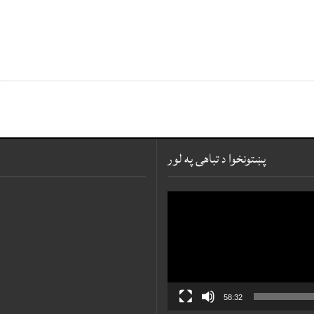
پښتونخوا د تباهۍ په لور
Video
Player
58:32