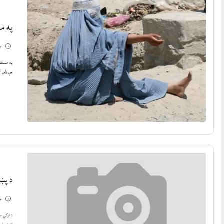
په م
جنو
په مستقب
یې ولې کا
د پښ
جنو