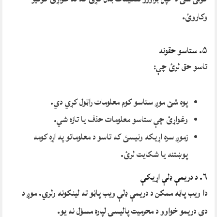
وکاروئ.
۵. ستاسو حقونه
تاسو حق لرئ چې:
پوه شئ موږ ستاسو کوم معلومات راټول کړي دي.
وغواړئ چې ستاسو معلومات حذف یا تازه شي.
زموږ سره اړیکه ونیسئ که تاسو د معلوماتو په اړه کومه
پوښتنه یا شکایت لرئ.
۶. د دریمې ډلې اړیکې
دا ویب پاڼه ممکن د دریمې ډلې ویب پاڼو ته لینکونه ولري. موږ د
دې دریمو خواوو د محرمیت پالیسۍ لپاره مسؤل نه یو.