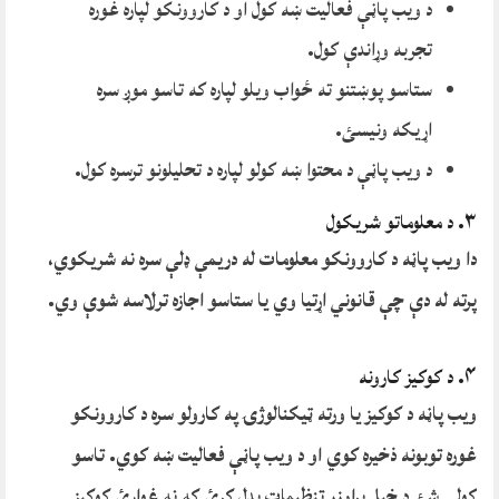
د ویب پاڼې فعالیت ښه کول او د کاروونکو لپاره غوره
تجربه وړاندې کول.
ستاسو پوښتنو ته ځواب ویلو لپاره که تاسو موږ سره
اړیکه ونیسئ.
د ویب پاڼې د محتوا ښه کولو لپاره د تحلیلونو ترسره کول.
۳. د معلوماتو شریکول
دا ویب پاڼه د کاروونکو معلومات له دریمې ډلې سره نه شریکوي،
پرته له دې چې قانوني اړتیا وي یا ستاسو اجازه ترلاسه شوې وي.
۴. د کوکیز کارونه
ویب پاڼه د کوکیز یا ورته ټیکنالوژۍ په کارولو سره د کاروونکو
غوره توبونه ذخیره کوي او د ویب پاڼې فعالیت ښه کوي. تاسو
کولی شئ د خپل براوزر تنظیمات بدل کړئ که نه غواړئ کوکیز