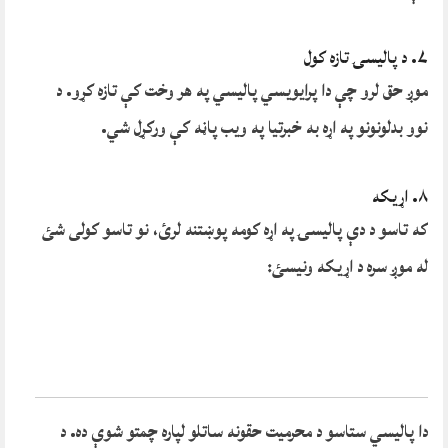
۷. د پالیسۍ تازه کول
موږ حق لرو چې دا پرایویسي پاليسي په هر وخت کې تازه کړو. د
نوو بدلونونو په اړه به خبرتیا په ویب پاڼه کې ورکړل شي.
۸. اړیکه
که تاسو د دې پالیسۍ په اړه کومه پوښتنه لرئ، نو تاسو کولی شئ
له موږ سره د اړیکه ونیسئ:
دا پاليسي ستاسو د محرمیت حقونه ساتلو لپاره چمتو شوې ده. د