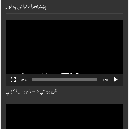
پښتونخوا د تباهۍ په لور
ideo
layer
58:32
00:00
قوم پرستي د اسلام په رڼا کښې
ideo
layer