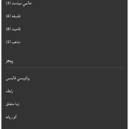
‌عالمي سياست
(3)
فلسفه
(6)
قاميت
(8)
مذهب
(5)
پيجز
پرائویسي فالیسی
رابطہ
زما متعلق
کور پاڼه