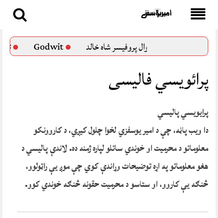
Skip
to
ام پرست لیکوال پروفیسر شاه خالد
Godwit
تی تی پی
content
پرائویسي فالیسی
پرایویسي پالیسي
دا ویب پاڼه، چې د امیر یوسفزي لخوا چلول کیږي، د کاروونکو
معلوماتو د محرمیت او خوندي ساتلو لپاره ژمنه ده. لاندې پاليسي د
هغو معلوماتو په اړه توضیحات وړاندې کوي چې موږ یې راټولوو،
څنګه یې کاروو، او ستاسو د محرمیت حقونه څنګه خوندي کوو.