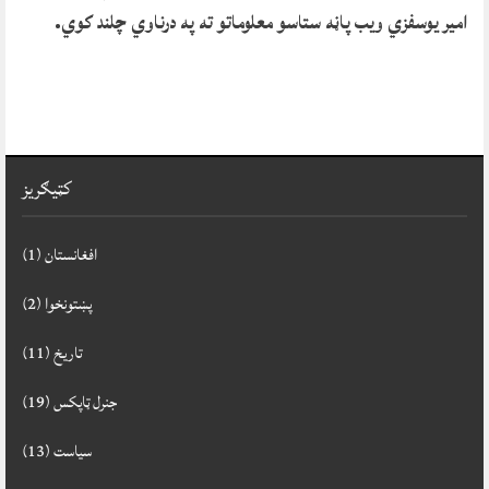
امیر یوسفزي ویب پاڼه ستاسو معلوماتو ته په درناوي چلند کوي.
کټيګريز
افغانستان
(1)
پښتونخوا
(2)
تاريخ
(11)
جنرل ټاپکس
(19)
سياست
(13)