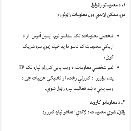
۱. د معلوماتو راټولول
موږ ممکن لاندې ډول معلومات راټولوو:
شخصي معلومات: لکه ستاسو نوم، ایمیل آدرس، او د
اړیکې معلومات که تاسو دا په خپله زموږ سره شریک
کړئ.
غیر شخصي معلومات: د ویب پاڼې کارولو لپاره لکه IP
پته، براوزر، د کارونې وخت، او تخنیکي جزییات چې د
ویب پاڼې د ښه فعالیت لپاره راټول شوي.
۲. د معلوماتو کارونه
راټول شوي معلومات د لاندې اهدافو لپاره کاروو: