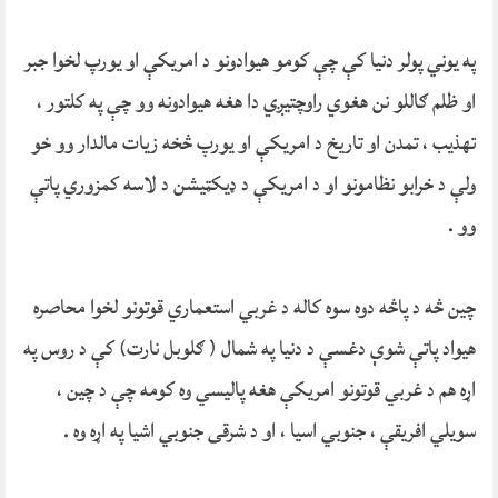
په یوني پولر دنیا کې چې کومو هیوادونو د امریکې او یورپ لخوا جبر
او ظلم ګاللو نن هغوي راوچتیږي دا هغه هیوادونه وو چې په کلتور ،
تهذیب ، تمدن او تاریخ د امریکې او یورپ څخه زیات مالدار وو خو
ولې د خرابو نظامونو او د امریکې د ډیکټیشن د لاسه کمزوري پاتې
وو .
چین څه د پاڅه دوه سوه کاله د غربي استعماري قوتونو لخوا محاصره
هیواد پاتې شوې دغسې د دنیا په شمال ( ګلوبل نارت) کې د روس په
اړه هم د غربي قوتونو امریکې هغه پالیسي وه کومه چې د چین ،
سویلي افریقې ، جنوبي اسیا ، او د شرقی جنوبي اشیا په اړه وه .