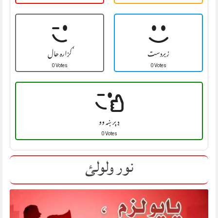
زبردست
ګزاره حال
0 Votes
0 Votes
ډېر ښه وو
0 Votes
نور ولولئ