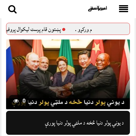
Skip
to
پرست لیکوال پروفیسر شاه خالد
Godwit
تی تی پی
content
0
د یوني پولر دنیا څخه د ملټي پولر دنیا پورې