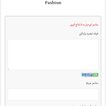
Pashtun
ستاسو اي مېل به نۀ شائع کېږي
خپله تبصرہ وليکئ
ستاسو نوم
*
ستاسو ای میل ایډریس
*