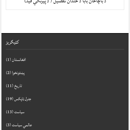
د باچاخان بابا د ځندان تفصیل ( د پیرنګي قید)
کټيګريز
افغانستان
(1)
پښتونخوا
(2)
تاريخ
(11)
جنرل ټاپکس
(19)
سياست
(13)
‌عالمي سياست
(3)