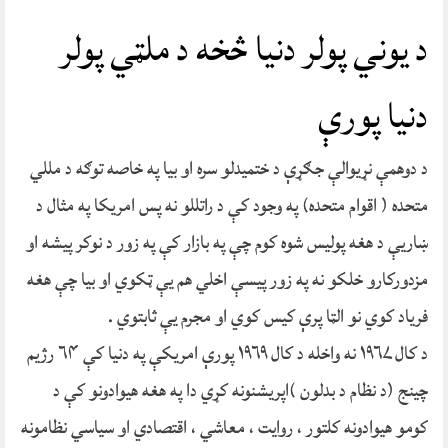
د یوني پولر دنیا څخه د ملټي پولر
دنیا پورې
د دوهمې نړیوالې جګړې د ختمیدلو سره او بیا په خاصه توګه د مللي
متحده ( اقوام متحده) په وجود کې د راتللو نه پس امریکا په مثال د
ښاریې د هغه پولیس شوه کوم چې په بازار کې په زور د نوکر پیشه او
مزدورکارو خلکو نه په زور پیسې اخلي هم یې ټکوي او بیا چې هغه
فریاد کوي نو الټا پرې کیس کوي او مجرم یې ثابتوي .
د کال ۱۹۶۷ نه واخله د کال ۱۹۶۹ پورې امریکې په دنیا کې ۶۴ رژیم
چینج (د نظام د بدلون )اپریشنونه کړي دا په هغه هیوادونو کې د
کومو هیوادونه کلتور ، روایت ، معاشي ، اقتصادي او سیاسي نظامونه