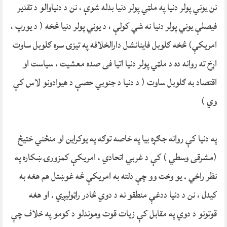
نن یوني پولر دنیا په ملټي پولر دنیا بدله شوې ، نن د دنیاوالو د تقدیر
فیصلې یوني پولر دنیا نه شي کولې ، د یوني پولر دنیا څخه ( د یورپ ،
امریکې) څخه ګلوبل فاینانشل دارالخلافه په تیزۍ سره ګلوبل ساوت
اړخ ته روانه ده د ملټي پولر دنیا اتیا فی صده معشیت ، سیاست او
اقتصاد به ګلوبل ساوت ( د دنیا د جنوبي حصې د هیوادونو لاس کې
وي )
په دنیا کې روانه جګړه بیا په خاصه توګه په یوکراین او منځني ختیځ
(مشرقی وسطي ) کې د غربي اتحادي ، امریکې کمزورۍ ښکاره په
نظر راځي . یو وخت وو چې دلته به امریکې څه غوښتل هم هغه به
کیدل ، نن د دنیا ددغې منطقو نه د دوي څادر راټولیږي . او هغه
قوتونو د دوي په مقابل کې زیات قوت وموندلو د کومو په خلاف چې