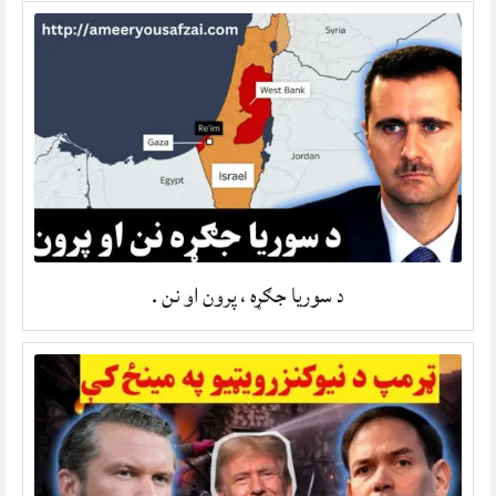
د سوریا جګړه ، پرون او نن .