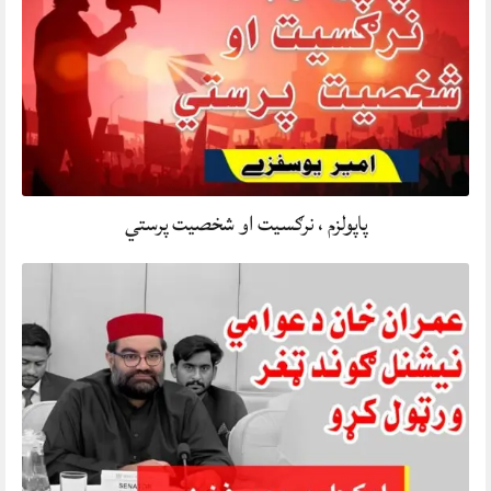
پاپولزم ، نرګسیت او شخصیت پرستي