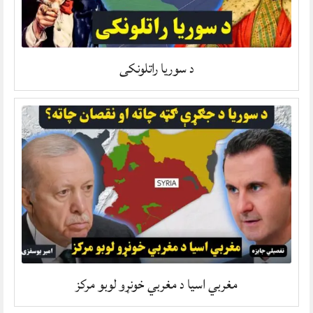
د سوریا راتلونکی
مغربي اسیا د مغربي خونړو لوبو مرکز