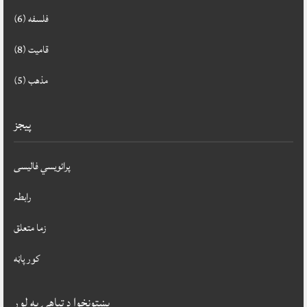
فلسفه
(6)
قاميت
(8)
مذهب
(5)
پيجز
پرائویسي فالیسی
رابطہ
زما متعلق
کور پاڼه
پښتونخوا د تباهۍ په لور