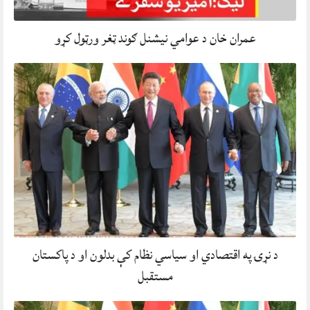
عمران خان د عوامي نیشنل ګوند ټغر ورټول کړو
د نړۍ په اقتصادي او سیاسي نظام کې بدلون او د پاکستان
مستقبل