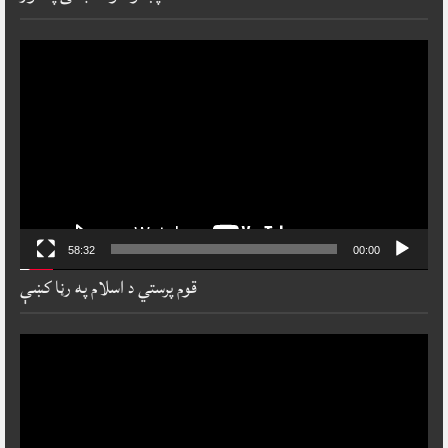
ideo
layer
58:32
00:00
قوم پرستي د اسلام په رڼا کښې
ideo
layer