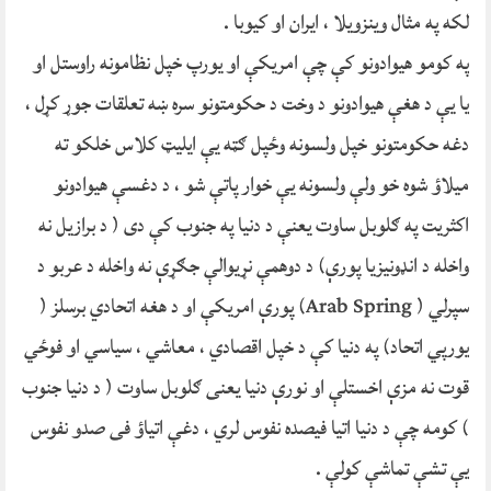
لکه په مثال وینزویلا ، ایران او کیوبا .
په کومو هیوادونو کې چې امریکې او یورپ خپل نظامونه راوستل او
یا یې د هغې هیوادونو د وخت د حکومتونو سره ښه تعلقات جوړ کړل ،
دغه حکومتونو خپل ولسونه وځپل ګټه یې ایلیټ کلاس خلکو ته
میلاؤ شوه خو ولې ولسونه یې خوار پاتې شو ، د دغسې هیوادونو
اکثریت په ګلوبل ساوت یعنې د دنیا په جنوب کې دی ( د برازیل نه
واخله د انډونیزیا پورې) د دوهمې نړیوالې جګړې نه واخله د عربو د
سپرلي ( Arab Spring) پورې امریکې او د هغه اتحادي برسلز (
یورپي اتحاد) په دنیا کې د خپل اقصادي ، معاشي ، سیاسي او فوځي
قوت نه مزې اخستلې او نورې دنیا یعنی ګلوبل ساوت ( د دنیا جنوب
) کومه چې د دنیا اتیا فیصده نفوس لري ، دغې اتیاؤ فی صدو نفوس
یې تشې تماشې کولې .