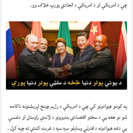
چې د امریکې او د امریکې د اتحادي یورپ خلاف وو.
په کومو هیوادونو کې چې د امریکې د رژیم چینج اپریشنونه ناکامه
شو نو هغه یې د سختو اقتصادي بندیزونو د لاندې راوستل او دغسې
یې دغه هیوادونه د قدرتي وسایلو سره سره د غربت کندې ته چپه کړل .