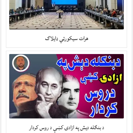
هرات سیکورټي ډایلاګ
د بنګله ديش په ازادۍ کښې د روس کردار