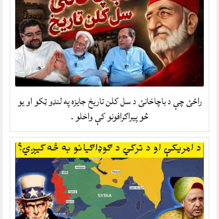
راځئ چې د باچاخانئ د سل کلن تاریخ جایزه په لنډو ټکو او یو
څو پیراګرافونو کې واخلو .