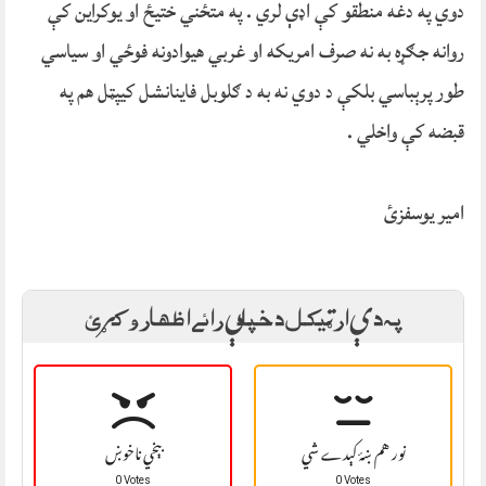
دوي په دغه منطقو کې اډې لري . په متځني ختیځ او یوکراین کې
روانه جګړه به نه صرف امریکه او غربي هیوادونه فوځي او سیاسي
طور پرېباسي بلکې د دوي نه به د ګلوبل فاینانشل کیپټل هم په
قبضه کې واخلي .
امیر یوسفزئ
په دې ارټيکل د خپلې رائے اظهار وکړئ
نور هم ښۀ کېدے شي
بېخي ناخوښ
0 Votes
0 Votes