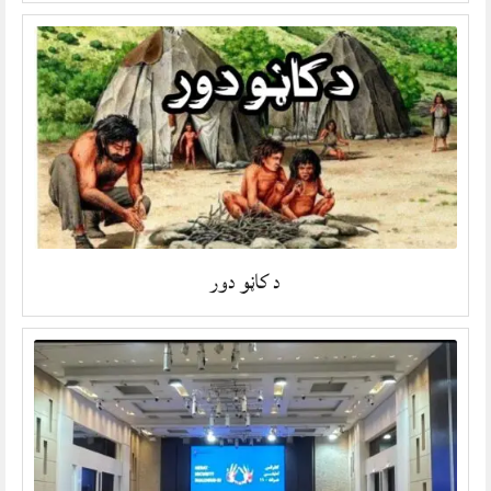
د کاڼو دور