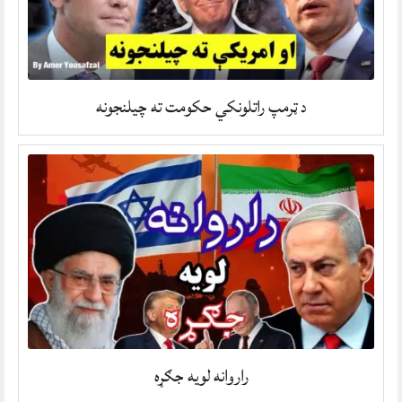
د ټرمپ راتلونکي حکومت ته چیلنجونه
راروانه لویه جګړه