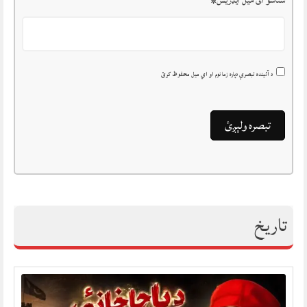
د آئينده تبصرې دپاره زما نوم او اي ميل محفوظ کړئ
تاريخ