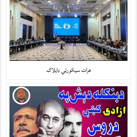
هرات سیکورټي ډایلاګ