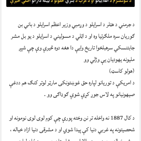
د جرمني د هټلر د اسرایلو د وړمبي وزیر اعظم اسرایلو د باني بن
ګوریان سره ملګرتیا وه او د اټلي د مسولیني د اسرایلو د یو بل مشر
جابتنسکي سرهبلخوا تاریخ وایې دا هغه دوه څیرې وې چې شپږ
ملیونه یهودیان یې وژلي وو
(هولو کاسټ)
د امریکې د توریانو لپاره حق غوښتونکی مارټر لوتر کنګ هم ددغې
صیهونیانو په لاس جوړ کړې شوې ګوډاګی وو .
د کال 1887 نه واخله تر نن وخته پورې چې کوم لوی لوی نومونه او
شحصیتونه په غربي دنیا کې پیدا شوي او د مشرقی دنیا ازاد خیاله ،