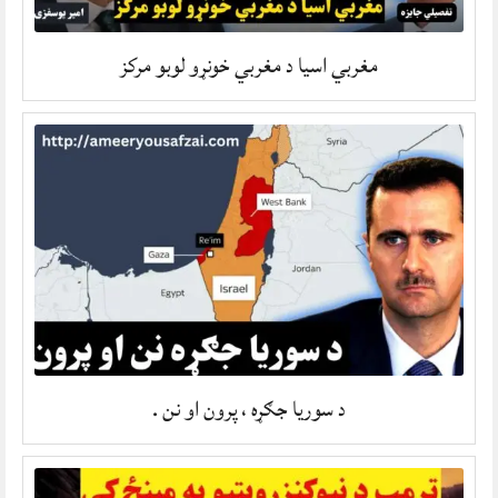
مغربي اسیا د مغربي خونړو لوبو مرکز
د سوریا جګړه ، پرون او نن .