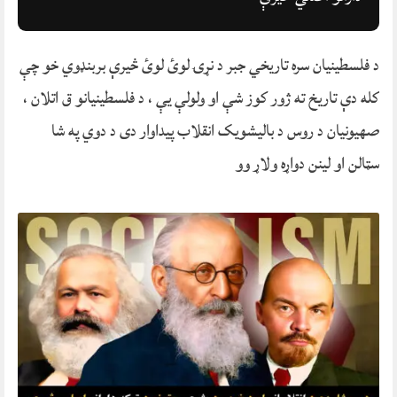
د فلسطینیان سره تاریخي جبر د نړۍ لوئ لوئ څیرې بربنډوي خو چې
کله دې تاریخ ته ژور کوز شې او ولولې یې ، د فلسطینیانو ق اتلان ،
صهیونیان د روس د بالیشویک انقلاب پیداوار دی د دوي په شا
سټالن او لینن دواړه ولاړ وو