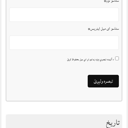
ستاسو نوم
*
ستاسو ای میل ایډریس
*
د آئينده تبصرې دپاره زما نوم او اي ميل محفوظ کړئ
تاريخ