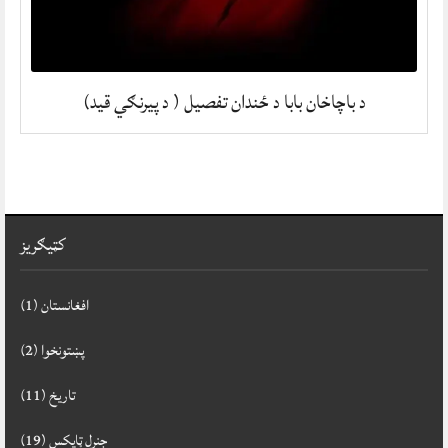
د باچاخان بابا د ځندان تفصیل ( د پیرنګي قید)
کټيګريز
افغانستان
(1)
پښتونخوا
(2)
تاريخ
(11)
جنرل ټاپکس
(19)