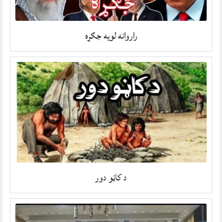
راروانه لویه جګړه
د کاڼو دور