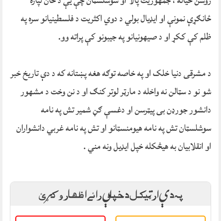
روشن خیاله ، جمهوریت پالا او سوشلسټان چې یې د ځان لپاره
ځانګړې نمونې او ایډیال بولي د دوي اکثریت د فلسطینیانو سره په
ظلم کې ککړ او د صیهونیانو په جیبونو کې پراته وو.
د مشرقی دنیا خلک او په خاصه توګه هغه پښتانه که د دې تاریخ خبر
شو نو د سټالن نه واخله د مارټر لوتر کنګ او د نن وخت د مشهور
دانشور جورډن بی پیټرسن او دغسې ګڼ شمیر تش په نامه
سوشلسټان تش په نامه هیومنسټانو او تش په نامه غربي دانشواران
او انقلابیان به هیڅکله خپل ایډیل ونه مني .
په دې ارټيکل د خپلې رائے اظهار وکړئ