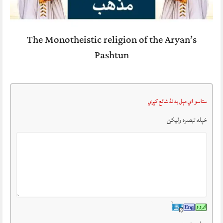
The Monotheistic religion of the Aryan’s
Pashtun
ستاسو اي مېل به نۀ شائع کېږي
خپله تبصرہ وليکئ