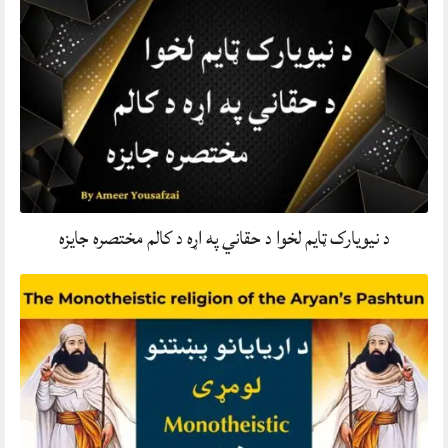
د نیویارک ټایم لخوا د حقاني په اړه د کالم مختصره جایزه