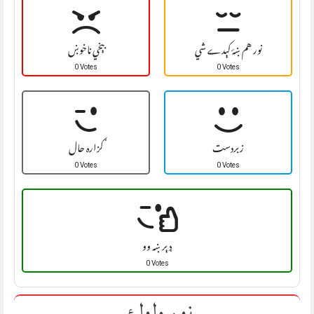
نور هم ښۀ کېدے شي
بېخي ناخوښ
0 Votes
0 Votes
زبردست
ګزاره حال
0 Votes
0 Votes
ډېر ښه وو
0 Votes
نور ولولئ