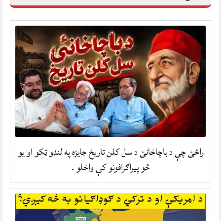
راځئ چې د باچاخانئ د سل کلن تاریخ جایزه په لنډو ټکو او یو
څو پیراګرافونو کې واخلو .