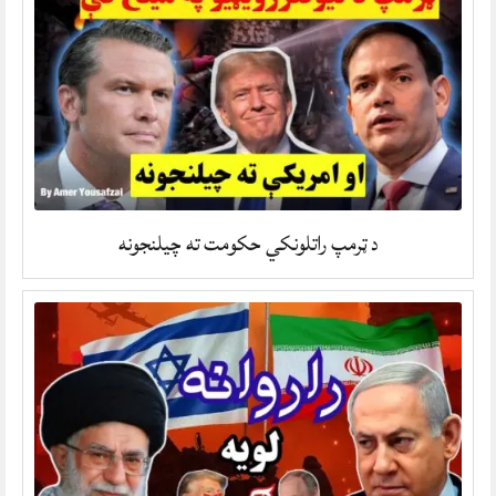
د ټرمپ راتلونکي حکومت ته چیلنجونه