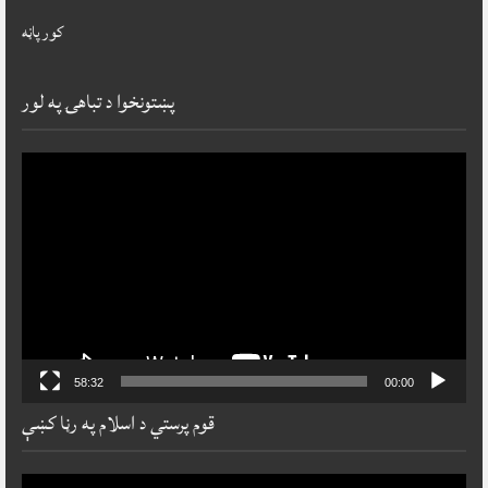
کور پاڼه
پښتونخوا د تباهۍ په لور
ideo
layer
58:32
00:00
قوم پرستي د اسلام په رڼا کښې
ideo