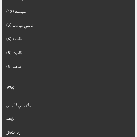
سياست
(13)
‌عالمي سياست
(3)
فلسفه
(6)
قاميت
(8)
مذهب
(5)
پيجز
پرائویسي فالیسی
رابطہ
زما متعلق