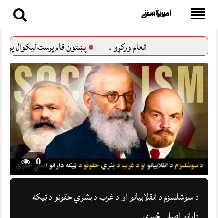
Skip
to
ن قام پرست لیکوال پروفیسر شاه خالد
Godwit
تی تی پی
content
0
د سوشلسزم د انقلابیانو او د غرب د بشري حقونو د ټیکه
دارانو اصلي څیرې