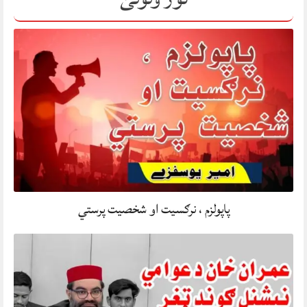
پاپولزم ، نرګسیت او شخصیت پرستي