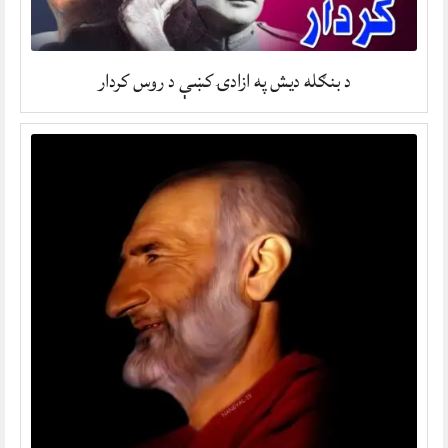
د بنګله ديش په ازادۍ کښې د روس کردار