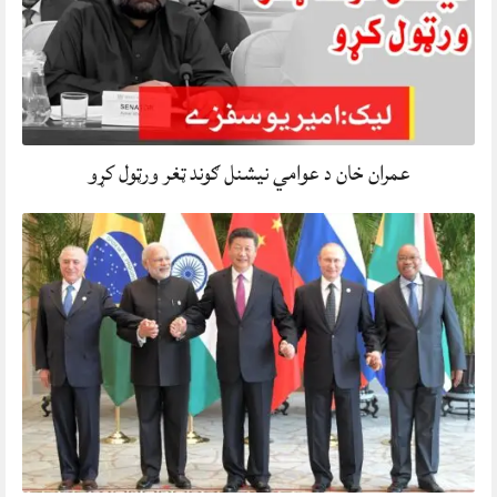
عمران خان د عوامي نیشنل ګوند ټغر ورټول کړو