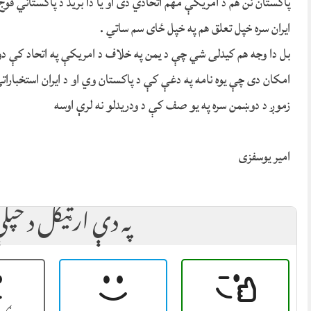
پاکستان نن هم د امریکې مهم اتحادي دی او یا دا برید د پاکستاني 
ایران سره خپل تعلق هم په خپل ځای سم ساتي .
بل دا وجه هم کیدلی شي چې د یمن په خلاف د امریکې په اتحاد کې د
امکان دی چې یوه نامه په دغې کې د پاکستان وي او د ایران استخبارات
زموږ د دوښمن سره په یو صف کې د ودریدلو نه لرې اوسه
امیر یوسفزی
په دې ارټيکل د خپ