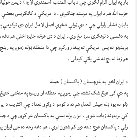
بار په ایران الزام لګوي چې د باب المندب (سمندري لاره ) د یمن خوثی
حزب الله هم د ایران په مرسته جنګیږي ، د امریکې د کانګریس بعضې
بایډن فشار راولي چې د دې ټولې شخړې اصل لامل ایران دی ترکومې پو
به دغسې د ترهګرۍ سره مخ وي . ایران د دې هرڅه جایزه اخلي هم دغه 
بریدونو نه پس امریکې ته پیغام ورکړو چې دا منطقه ټوله زموږ په رین
هم زما نه بچ نه شي پاتې کیدلی .
د ایران لخوا په بلوچستان ( پاکستان ) حمله
په دې کې هیڅ شک نشته چې زموږ په منطقه او ورسره په منځني ختیځ 
ډلو نه یوه ډله جیش العدل هم ده د کومو د وګړو تعداد چې اکثریت د ایر
کې بریدونه زیات شوي . ایران پرله پسې په پاکستان غږ کړی چې د جیش
ولې د پاکستان فوج دلته ډیر کم شتون لري . هم دغه وجه ده چې ایران پر