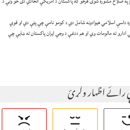
فوج په صلاح مشوره شوی هرڅو که پاکستان د امریکې اتحادي دی خو ولې د
وه داسې اسلامي هیوادونه شامل دي د کومو نامې چې پټې دي او قوي
ي ادارو ته مالومات وي او هم ددغې د وجې ایران پاکستان ته ښایې چې
لې رائے اظهار وکړئ