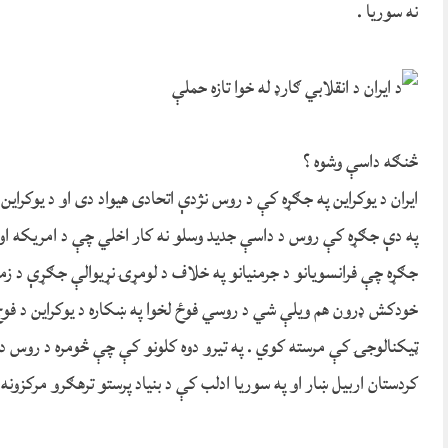
نه سوریا .
څنګه داسې وشوه ؟
ایران د یوکراین په جګړه کې د روس نژدې اتحادی هیواد دی او د یوکراین
په دې جګړه کې روس د داسې جدید وسلو نه کار اخلي چې د امریکه ا
جګړه چې فرانسویانو د جرمنیانو په خلاف د لومړۍ نړیوالې جګړې د زما
خودکش ډرون هم ویلې شي د روسي فوځ لخوا په ښکاره د یوکراین د فوج 
ټیکنالوجۍ کې مرسته کوي . په تیرو دوه کلونو کې چې څومره د روس د 
کردستان اربیل ښار او په سوریا ادلب کې د بنیاد پرستو ترهګرو مرکزونه 