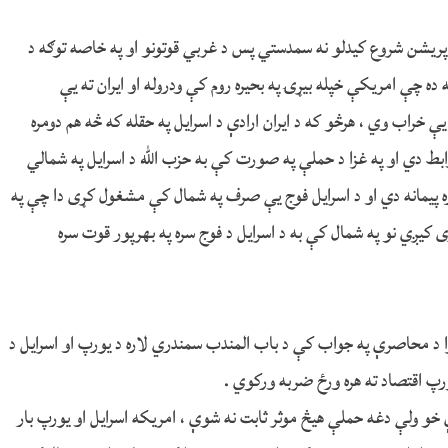
 اپریشن شروع کیدلو نه سمدستي پس د غربي قوتونو او په خاصه توګه د
ه چې امریکې خپله بیړۍ په بحیره روم کې ودروله او ایران ته یې
 خراب وي ، هرڅو که د ایران ارادې د اسرایل په حقله که څه هم دومره
وابط دي او په غزا د حملې په صورت کې به حزب الله د اسرایل په شمالي
اړه پیمانه دي او د اسرایل فوج یې صرف په شمال کې مشغول کړی دا چې په
کیږي نو په شمال کې به د اسرایل د فوج سره په بهرپور قوت سره
زا د محاصرې په جواب کې د باب المندب سمندري لاره د یورپ او اسرایل د
ورپ اقتصاد ته هره ورځ ضربه ورکوي .
خو ولې دغه حملې هیڅ موثر ثابت نه شوې ، امریکه اسرایل او یورپ بار