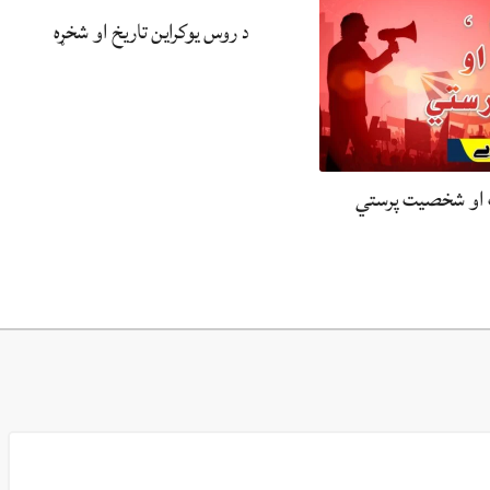
د روس یوکراین تاریخ او شخړه
یت او شخصیت پرستي