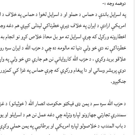
دوهمه وجه :-
په اسرایل باندې د حماس د حملو او د اسرایل لخوا د حماس په خلاف د
امریکې ارادې د ایران په خلاف ډیرې خطرناکې لیدلی کیږي هم دغه وجه د
اخطارونه ورکړل که چرې اسرایل ته مو بل محاذ خلاص کړو نو انجام به یې
خطرناکې نه دي خو ولې دنیا ته مالومه ده چې د حزب الله د ایران سره ر
علاقو برید وکړي ، د حزب الله کاروایانې نن هم جاري دي خو ولې په و
دوي پریشر وساتي او دا پیغام ورکړي که چرې حماس په غزا کې کمزوری 
جنګیږو.
د حزب الله سره سم د یمن ډی فیکټو حکومت انصار الله ( خوثیانو) د غ
سمندري تجارتي جهازونو لپاره وتړله چې دغه عمل نن هم د اسرایلو او ی
د باب المندب د خلاصولو لپاره امریکې او برطانیې په یمن حملې وکړې 