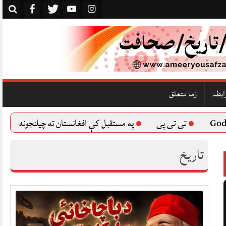
ابطہ
زما متعلق
تی تی پی
په مستقبل کې افغانستان ته چیلنجونه
د پښتون 
تاريخ