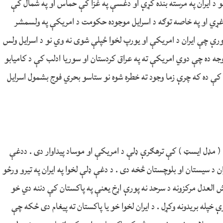
انو د ایران په مرسته بنده کړې او دغسې په غزا کې حماس او په شمال کې
 غړي او په خاصه توګه د اسرایل موجوده حکومت د امریکې په ولسمشر
رې چې ایران د امریکې او یورپ لخوا ځپلې شوی نه وي نو د اسرایل ولس
وجه ده چې دوي امریکې ته په عراق کردستان او سوریا ادلب کې د کامیابو
ج کې ده که چرې زما وجود ته خطره شوه نو ستاسو بحري فوج بشمول اسرایل
( مډل ایسټ ) کې ترهګرې ډلې د امریکې او موساد پیداوار دی . ددغې
ان د سیستان او بلوچستان څخه دی . د دغې ډلې لخوا په ایران په تیرو ورځو
 العدل مرکزونه د سرحد نه پورې اړخ یعنې په پاکستان کې دننه دي خو
ې خپله بریدونه وکړل . د ایران لخوا خو یا پاکستان ته پیغام دی ځکه چې