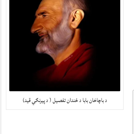
د باچاخان بابا د ځندان تفصیل ( د پیرنګي قید)