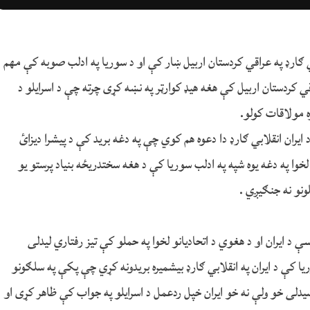
بي ګارډ په عراقي کردستان اربیل ښار کې او د سوریا په ادلب صوبه کې مهم
ي کردستان اربیل کې هغه هیډ کوارټر په نښه کړی چرته چې د اسرایلو د
ه مولاقات کولو.
ایران انقلابي ګارډ دا دعوه هم کوي چې په دغه برید کې د پیشرا دیزائ
دغسې د ایران لخوا په دغه یوه شپه په ادلب سوریا کې د هغه سختدریځه بنیاد پرستو یو
ونو نه جنګیږي .
 د ایران او د هغوي د اتحادیانو لخوا په حملو کې تیز رفتاري لیدلی
 اسرایل هوائ فوج په سوریا کې د ایران په انقلابي ګارډ بیشمیره بریدونه کړي چې پکې په سلګونو
ن رسیدلی خو ولې نه خو ایران خپل ردعمل د اسرایلو په جواب کې ظاهر کړی او