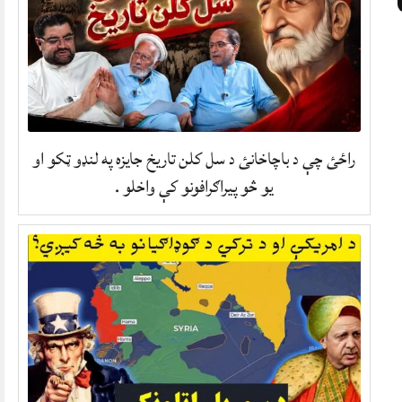
راځئ چې د باچاخانئ د سل کلن تاریخ جایزه په لنډو ټکو او
یو څو پیراګرافونو کې واخلو .