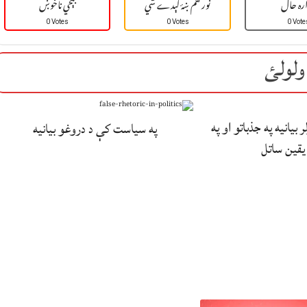
ره حال
نور هم ښۀ کېدے شي
بېخي ناخوښ
0 Votes
0 Votes
0 Vote
ولولئ
بیانیه په جذباتو او په
په سیاست کې د دروغو بیانیه
یقین ساتل