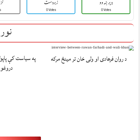
ډېر ښه وو
زبردست
ګزا
s
0 Votes
0 Votes
نور 
په سیاست کې پاپولر 
د روان فرهادی او ولی خان تر مینځ مرکه
دروغو 