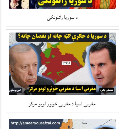
د سوریا راتلونکی
مغربي اسیا د مغربي خونړو لوبو مرکز