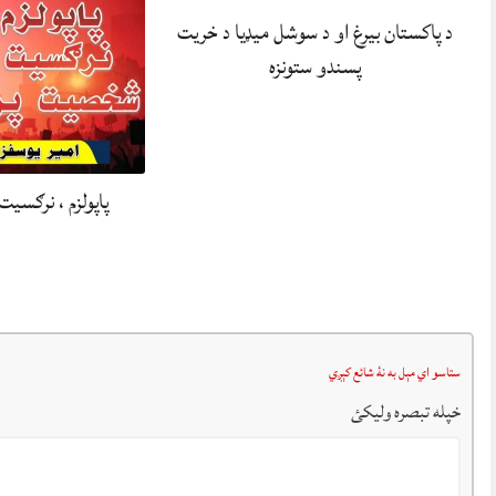
د پاکستان بیرغ او د سوشل میډیا د خریت
پسندو ستونزه
پاپولزم ، نرګس
ستاسو اي مېل به نۀ شائع کېږي
خپله تبصرہ وليکئ