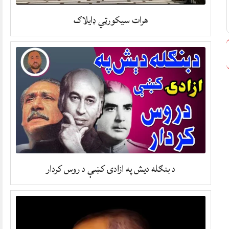
هرات سیکورټي ډایلاګ
د بنګله ديش په ازادۍ کښې د روس کردار