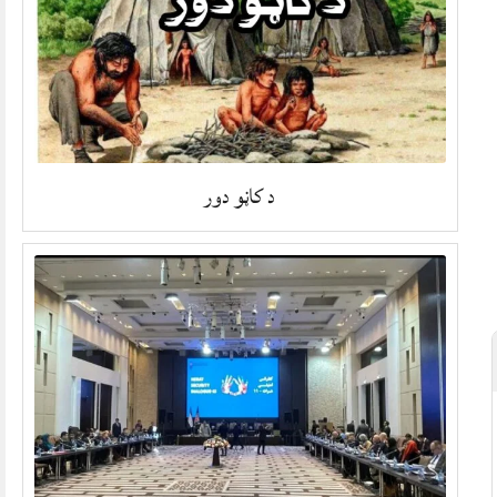
د کاڼو دور