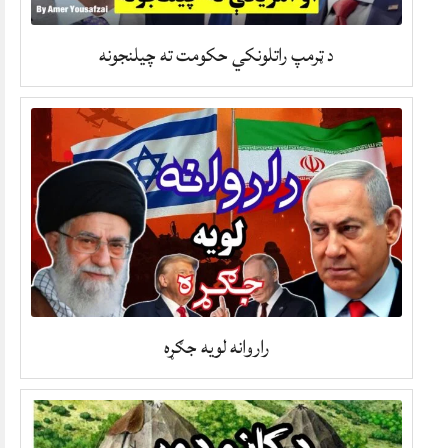
د ټرمپ راتلونکي حکومت ته چیلنجونه
راروانه لویه جګړه