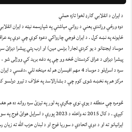
د ایران د انقلابي ګارډ لخوا تازه حملې
دوه ورځې وړاندې یعنې د روانې میاشتې په شپاړسمه نیټه د ایران انقلا
ځایونه په نښه کړل . د ایران فوجي چارواکي دعوه کوي چې دوي په عراق
موساد ایجنټانو د یو کردي تجار( بزنس مین) او ارب پتي پیشرا دیزائ سر
پیشرا دیزای د عراق کردستان څخه وو چې په دغه برید کې ووژلی شو ، د 
سره د اسرایلو د موساد 4 مهم افیسران هم له مینځه تلي ،
مرکز هم په نخښه شوی کوم چې د بشارالاسد په خلاف د تیرو دولسو کل
څومره چې منطقه د یوې نوي جګړې په لور په تیزئ سره روانه ده هم هغسې
کیږي . د کال 2015 نه واخله د 2023 پورې د
ایرانیانو ته او د دوي اتحادي د سوریا فوج او د لبنان حزب الله ته زیا