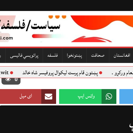
افغانستان
صحافت
پښتونخوا
فلسفه
پرائویسي فالیسی
ر
.
پښتون قام پرست لیکوال پروفیسر شاه خالد
Godwit
0
واټس ایپ
ای میل
ې