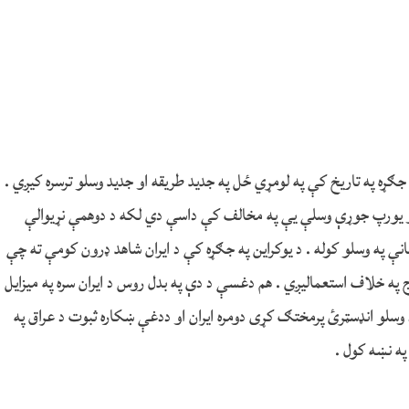
 جګړه په تاریخ کې په لومړي ځل په جدید طریقه او جدید وسلو ترسره کیږي .
و یورپ جوړې وسلې یې په مخالف کې داسې دي لکه د دوهمې نړیوالې
نې په وسلو کوله . د یوکراین په جګړه کې د ایران شاهد ډرون کومې ته چې
په خلاف استعمالیږي . هم دغسې د دې په بدل روس د ایران سره په میزایل
وسلو انډسټرئ پرمختګ کړی دومره ایران او ددغې ښکاره ثبوت د عراق په
په نښه کول .