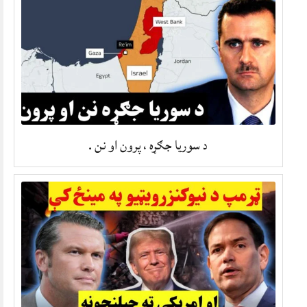
د سوریا جګړه ، پرون او نن .